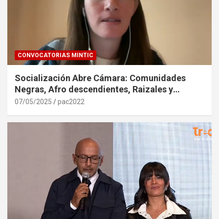
CONVOCATORIAS MINTIC
Socialización Abre Cámara: Comunidades
Negras, Afro descendientes, Raizales y
Palenqueras. 6 de Mayo de 2025
07/05/2025
pac2022