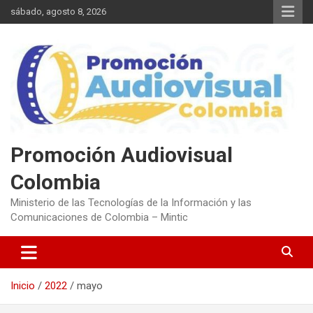
Saltar
sábado, agosto 8, 2026
al
contenido
Promoción Audiovisual
Colombia
Ministerio de las Tecnologías de la Información y las
Comunicaciones de Colombia – Mintic
Inicio
2022
mayo