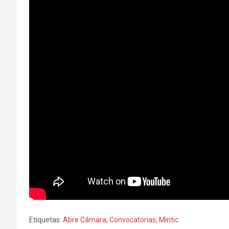
Etiquetas:
Abre Cámara
,
Convocatorias
,
Mintic