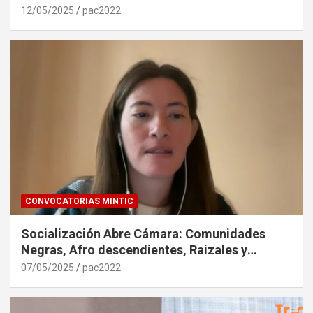
12/05/2025
pac2022
CONVOCATORIAS MINTIC
Socialización Abre Cámara: Comunidades
Negras, Afro descendientes, Raizales y
Palenqueras. 6 de Mayo de 2025
07/05/2025
pac2022