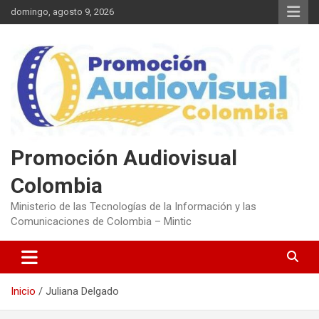
Saltar
domingo, agosto 9, 2026
al
contenido
Promoción Audiovisual
Colombia
Ministerio de las Tecnologías de la Información y las
Comunicaciones de Colombia – Mintic
Inicio
Juliana Delgado