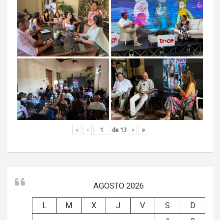
«
‹
de
13
›
»
AGOSTO 2026
L
M
X
J
V
S
D