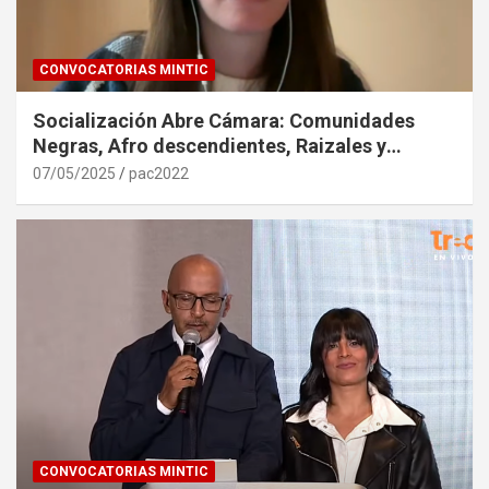
CONVOCATORIAS MINTIC
Socialización Abre Cámara: Comunidades
Negras, Afro descendientes, Raizales y
Palenqueras. 6 de Mayo de 2025
07/05/2025
pac2022
CONVOCATORIAS MINTIC