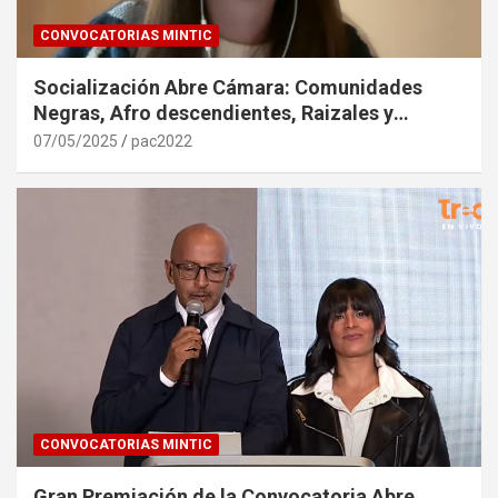
CONVOCATORIAS MINTIC
Socialización Abre Cámara: Comunidades
Negras, Afro descendientes, Raizales y
Palenqueras. 6 de Mayo de 2025
07/05/2025
pac2022
CONVOCATORIAS MINTIC
Gran Premiación de la Convocatoria Abre